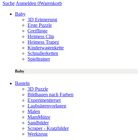
Suche
Anmelden
0
Warenkorb
Baby
3D Erinnerung
Erste Puzzle
Greiflinge
Heimess Clip
Heimess Trapez
Kinderwagenkette
Schnullerketten
Spieltrainer
Baby
Basteln
3D Puzzle
Bildhauen nach Farben
Experimentierset
Laubsägenvorlagen
Malen
MamMütze
Sandbilder
Scraper - Kratzbilder
Werkzeug