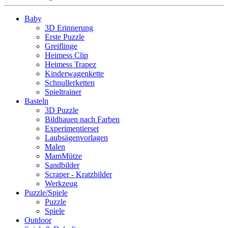
Baby
3D Erinnerung
Erste Puzzle
Greiflinge
Heimess Clip
Heimess Trapez
Kinderwagenkette
Schnullerketten
Spieltrainer
Basteln
3D Puzzle
Bildhauen nach Farben
Experimentierset
Laubsägenvorlagen
Malen
MamMütze
Sandbilder
Scraper - Kratzbilder
Werkzeug
Puzzle/Spiele
Puzzle
Spiele
Outdoor