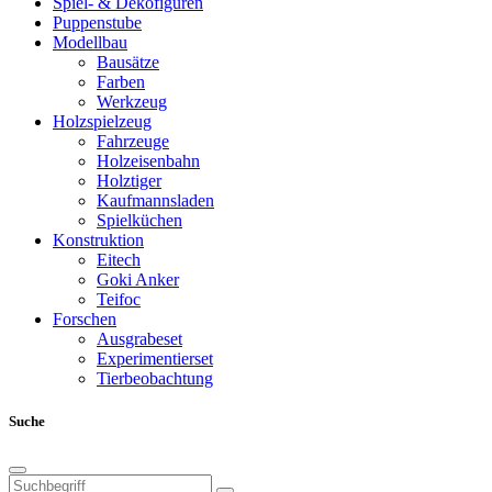
Spiel- & Dekofiguren
Puppenstube
Modellbau
Bausätze
Farben
Werkzeug
Holzspielzeug
Fahrzeuge
Holzeisenbahn
Holztiger
Kaufmannsladen
Spielküchen
Konstruktion
Eitech
Goki Anker
Teifoc
Forschen
Ausgrabeset
Experimentierset
Tierbeobachtung
Suche