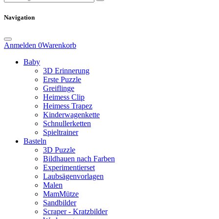
Navigation
Anmelden
0
Warenkorb
Baby
3D Erinnerung
Erste Puzzle
Greiflinge
Heimess Clip
Heimess Trapez
Kinderwagenkette
Schnullerketten
Spieltrainer
Basteln
3D Puzzle
Bildhauen nach Farben
Experimentierset
Laubsägenvorlagen
Malen
MamMütze
Sandbilder
Scraper - Kratzbilder