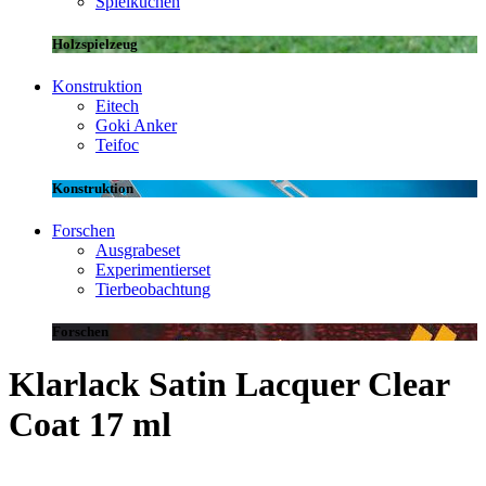
Spielküchen
Holzspielzeug
Konstruktion
Eitech
Goki Anker
Teifoc
Konstruktion
Forschen
Ausgrabeset
Experimentierset
Tierbeobachtung
Forschen
Klarlack Satin Lacquer Clear
Coat 17 ml