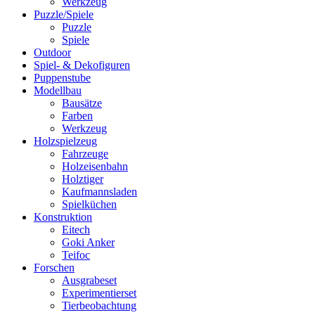
Werkzeug
Puzzle/Spiele
Puzzle
Spiele
Outdoor
Spiel- & Dekofiguren
Puppenstube
Modellbau
Bausätze
Farben
Werkzeug
Holzspielzeug
Fahrzeuge
Holzeisenbahn
Holztiger
Kaufmannsladen
Spielküchen
Konstruktion
Eitech
Goki Anker
Teifoc
Forschen
Ausgrabeset
Experimentierset
Tierbeobachtung