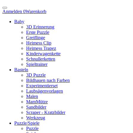
Anmelden
0
Warenkorb
Baby
3D Erinnerung
Erste Puzzle
Greiflinge
Heimess Clip
Heimess Trapez
Kinderwagenkette
Schnullerketten
Spieltrainer
Basteln
3D Puzzle
Bildhauen nach Farben
Experimentierset
Laubsägenvorlagen
Malen
MamMütze
Sandbilder
Scraper - Kratzbilder
Werkzeug
Puzzle/Spiele
Puzzle