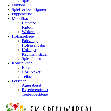
Spiele
Outdoor
Spiel- & Dekofiguren
Puppenstube
Modellbau
Bausätze
Farben
Werkzeug
Holzspielzeug
Fahrzeuge
Holzeisenbahn
Holztiger
Kaufmannsladen
Spielküchen
Konstruktion
Eitech
Goki Anker
Teifoc
Forschen
Ausgrabeset
Experimentierset
Tierbeobachtung