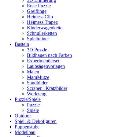
3D Erinnerung
Erste Puzzle
Greiflinge
Heimess Clip
Heimess Trapez
Kinderwagenkette
Schnullerketten
Spieltrainer
Basteln
3D Puzzle
Bildhauen nach Farben
Experimentierset
Laubsägenvorlagen
Malen
MamMütze
Sandbilder
Scraper - Kratzbilder
Werkzeug
Puzzle/Spiele
Puzzle
Spiele
Outdoor
Spiel- & Dekofiguren
Puppenstube
Modellbau