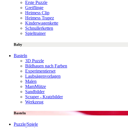
Erste Puzzle
Greiflinge
Heimess Clip
Heimess Trapez
Kinderwagenkette
Schnullerketten
Spieltrainer
Baby
Basteln
3D Puzzle
Bildhauen nach Farben
Experimentierset
Laubsägenvorlagen
Malen
MamMütze
Sandbilder
Scraper - Kratzbilder
Werkzeug
Basteln
Puzzle/Spiele