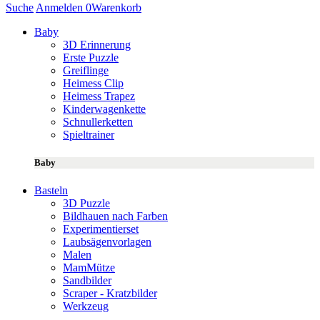
Suche
Anmelden
0
Warenkorb
Baby
3D Erinnerung
Erste Puzzle
Greiflinge
Heimess Clip
Heimess Trapez
Kinderwagenkette
Schnullerketten
Spieltrainer
Baby
Basteln
3D Puzzle
Bildhauen nach Farben
Experimentierset
Laubsägenvorlagen
Malen
MamMütze
Sandbilder
Scraper - Kratzbilder
Werkzeug