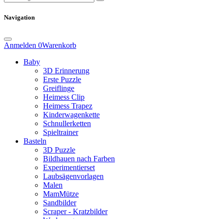
Navigation
Anmelden
0
Warenkorb
Baby
3D Erinnerung
Erste Puzzle
Greiflinge
Heimess Clip
Heimess Trapez
Kinderwagenkette
Schnullerketten
Spieltrainer
Basteln
3D Puzzle
Bildhauen nach Farben
Experimentierset
Laubsägenvorlagen
Malen
MamMütze
Sandbilder
Scraper - Kratzbilder