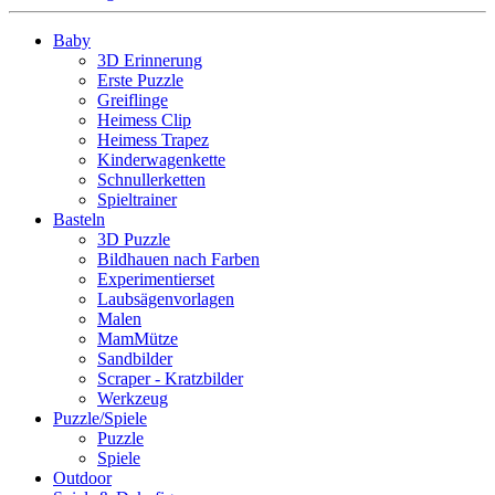
Baby
3D Erinnerung
Erste Puzzle
Greiflinge
Heimess Clip
Heimess Trapez
Kinderwagenkette
Schnullerketten
Spieltrainer
Basteln
3D Puzzle
Bildhauen nach Farben
Experimentierset
Laubsägenvorlagen
Malen
MamMütze
Sandbilder
Scraper - Kratzbilder
Werkzeug
Puzzle/Spiele
Puzzle
Spiele
Outdoor