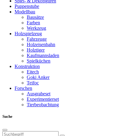
Spiel- & Dekofiguren
Puppenstube
Modellbau
Bausätze
Farben
Werkzeug
Holzspielzeug
Fahrzeuge
Holzeisenbahn
Holztiger
Kaufmannsladen
Spielküchen
Konstruktion
Eitech
Goki Anker
Teifoc
Forschen
Ausgrabeset
Experimentierset
Tierbeobachtung
Suche