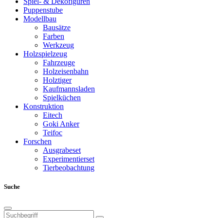
Spiel- & Dekofiguren
Puppenstube
Modellbau
Bausätze
Farben
Werkzeug
Holzspielzeug
Fahrzeuge
Holzeisenbahn
Holztiger
Kaufmannsladen
Spielküchen
Konstruktion
Eitech
Goki Anker
Teifoc
Forschen
Ausgrabeset
Experimentierset
Tierbeobachtung
Suche