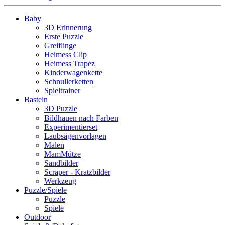
Baby
3D Erinnerung
Erste Puzzle
Greiflinge
Heimess Clip
Heimess Trapez
Kinderwagenkette
Schnullerketten
Spieltrainer
Basteln
3D Puzzle
Bildhauen nach Farben
Experimentierset
Laubsägenvorlagen
Malen
MamMütze
Sandbilder
Scraper - Kratzbilder
Werkzeug
Puzzle/Spiele
Puzzle
Spiele
Outdoor