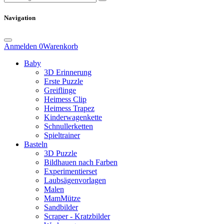
Navigation
Anmelden
0
Warenkorb
Baby
3D Erinnerung
Erste Puzzle
Greiflinge
Heimess Clip
Heimess Trapez
Kinderwagenkette
Schnullerketten
Spieltrainer
Basteln
3D Puzzle
Bildhauen nach Farben
Experimentierset
Laubsägenvorlagen
Malen
MamMütze
Sandbilder
Scraper - Kratzbilder