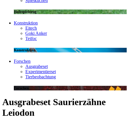
Spielküchen
Holzspielzeug
Konstruktion
Eitech
Goki Anker
Teifoc
Konstruktion
Forschen
Ausgrabeset
Experimentierset
Tierbeobachtung
Forschen
Ausgrabeset Saurierzähne
Leiodon