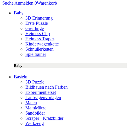
Suche
Anmelden
0
Warenkorb
Baby
3D Erinnerung
Erste Puzzle
Greiflinge
Heimess Clip
Heimess Trapez
Kinderwagenkette
Schnullerketten
Spieltrainer
Baby
Basteln
3D Puzzle
Bildhauen nach Farben
Experimentierset
Laubsägenvorlagen
Malen
MamMütze
Sandbilder
Scraper - Kratzbilder
Werkzeug