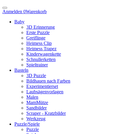
Anmelden
0
Warenkorb
Baby
3D Erinnerung
Erste Puzzle
Greiflinge
Heimess Clip
Heimess Trapez
Kinderwagenkette
Schnullerketten
Spieltrainer
Basteln
3D Puzzle
Bildhauen nach Farben
Experimentierset
Laubsägenvorlagen
Malen
MamMütze
Sandbilder
Scraper - Kratzbilder
Werkzeug
Puzzle/Spiele
Puzzle