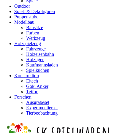
Spiele
Outdoor
Spiel- & Dekofiguren
Puppenstube
Modellbau
Bausätze
Farben
Werkzeug
Holzspielzeug
Fahrzeuge
Holzeisenbahn
Holztiger
Kaufmannsladen
Spielküchen
Konstruktion
Eitech
Goki Anker
Teifoc
Forschen
Ausgrabeset
Experimentierset
Tierbeobachtung