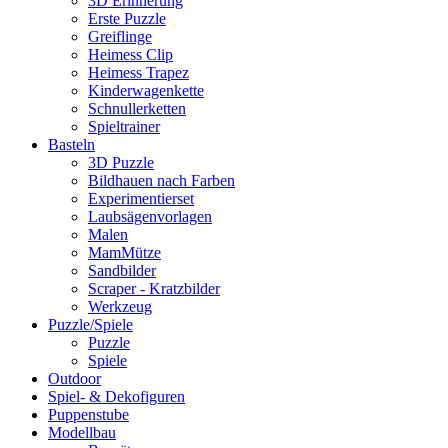
3D Erinnerung
Erste Puzzle
Greiflinge
Heimess Clip
Heimess Trapez
Kinderwagenkette
Schnullerketten
Spieltrainer
Basteln
3D Puzzle
Bildhauen nach Farben
Experimentierset
Laubsägenvorlagen
Malen
MamMütze
Sandbilder
Scraper - Kratzbilder
Werkzeug
Puzzle/Spiele
Puzzle
Spiele
Outdoor
Spiel- & Dekofiguren
Puppenstube
Modellbau