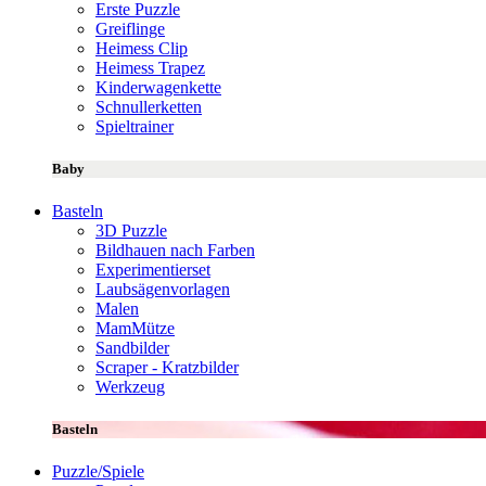
Erste Puzzle
Greiflinge
Heimess Clip
Heimess Trapez
Kinderwagenkette
Schnullerketten
Spieltrainer
Baby
Basteln
3D Puzzle
Bildhauen nach Farben
Experimentierset
Laubsägenvorlagen
Malen
MamMütze
Sandbilder
Scraper - Kratzbilder
Werkzeug
Basteln
Puzzle/Spiele