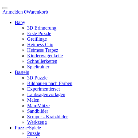
Anmelden
0
Warenkorb
Baby
3D Erinnerung
Erste Puzzle
Greiflinge
Heimess Clip
Heimess Trapez
Kinderwagenkette
Schnullerketten
Spieltrainer
Basteln
3D Puzzle
Bildhauen nach Farben
Experimentierset
Laubsägenvorlagen
Malen
MamMütze
Sandbilder
Scraper - Kratzbilder
Werkzeug
Puzzle/Spiele
Puzzle