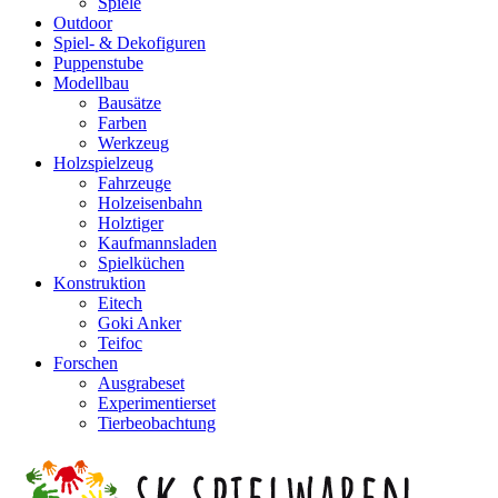
Spiele
Outdoor
Spiel- & Dekofiguren
Puppenstube
Modellbau
Bausätze
Farben
Werkzeug
Holzspielzeug
Fahrzeuge
Holzeisenbahn
Holztiger
Kaufmannsladen
Spielküchen
Konstruktion
Eitech
Goki Anker
Teifoc
Forschen
Ausgrabeset
Experimentierset
Tierbeobachtung