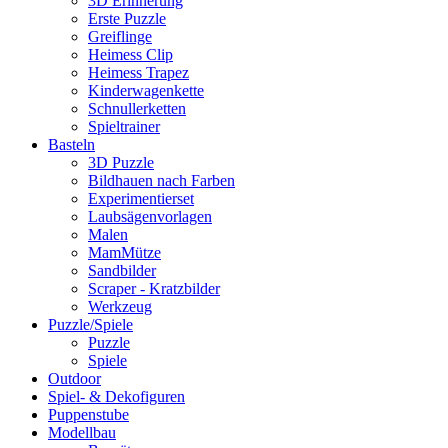
3D Erinnerung
Erste Puzzle
Greiflinge
Heimess Clip
Heimess Trapez
Kinderwagenkette
Schnullerketten
Spieltrainer
Basteln
3D Puzzle
Bildhauen nach Farben
Experimentierset
Laubsägenvorlagen
Malen
MamMütze
Sandbilder
Scraper - Kratzbilder
Werkzeug
Puzzle/Spiele
Puzzle
Spiele
Outdoor
Spiel- & Dekofiguren
Puppenstube
Modellbau