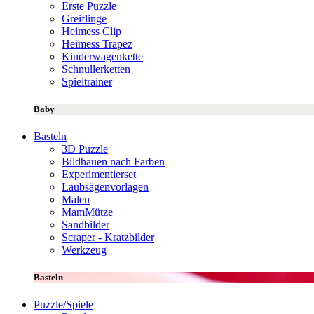
Erste Puzzle
Greiflinge
Heimess Clip
Heimess Trapez
Kinderwagenkette
Schnullerketten
Spieltrainer
Baby
Basteln
3D Puzzle
Bildhauen nach Farben
Experimentierset
Laubsägenvorlagen
Malen
MamMütze
Sandbilder
Scraper - Kratzbilder
Werkzeug
Basteln
Puzzle/Spiele