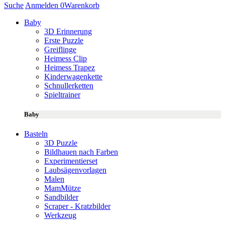
Suche
Anmelden
0
Warenkorb
Baby
3D Erinnerung
Erste Puzzle
Greiflinge
Heimess Clip
Heimess Trapez
Kinderwagenkette
Schnullerketten
Spieltrainer
Baby
Basteln
3D Puzzle
Bildhauen nach Farben
Experimentierset
Laubsägenvorlagen
Malen
MamMütze
Sandbilder
Scraper - Kratzbilder
Werkzeug