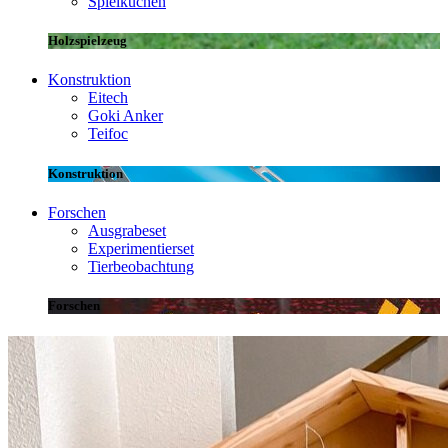
Spielküchen
Holzspielzeug
Konstruktion
Eitech
Goki Anker
Teifoc
Konstruktion
Forschen
Ausgrabeset
Experimentierset
Tierbeobachtung
Forschen