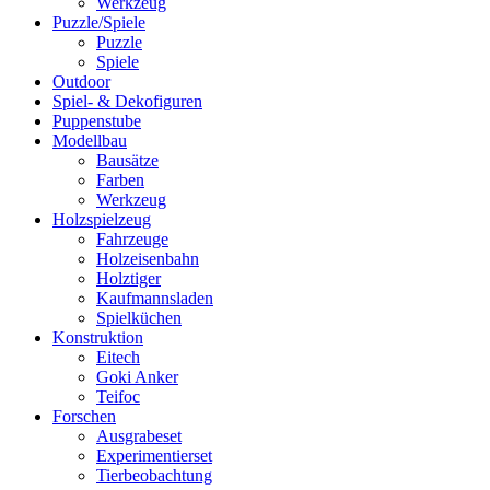
Werkzeug
Puzzle/Spiele
Puzzle
Spiele
Outdoor
Spiel- & Dekofiguren
Puppenstube
Modellbau
Bausätze
Farben
Werkzeug
Holzspielzeug
Fahrzeuge
Holzeisenbahn
Holztiger
Kaufmannsladen
Spielküchen
Konstruktion
Eitech
Goki Anker
Teifoc
Forschen
Ausgrabeset
Experimentierset
Tierbeobachtung