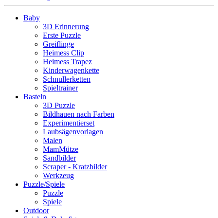
Baby
3D Erinnerung
Erste Puzzle
Greiflinge
Heimess Clip
Heimess Trapez
Kinderwagenkette
Schnullerketten
Spieltrainer
Basteln
3D Puzzle
Bildhauen nach Farben
Experimentierset
Laubsägenvorlagen
Malen
MamMütze
Sandbilder
Scraper - Kratzbilder
Werkzeug
Puzzle/Spiele
Puzzle
Spiele
Outdoor