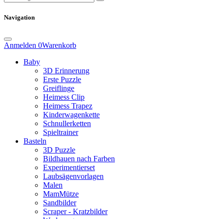
Navigation
Anmelden
0
Warenkorb
Baby
3D Erinnerung
Erste Puzzle
Greiflinge
Heimess Clip
Heimess Trapez
Kinderwagenkette
Schnullerketten
Spieltrainer
Basteln
3D Puzzle
Bildhauen nach Farben
Experimentierset
Laubsägenvorlagen
Malen
MamMütze
Sandbilder
Scraper - Kratzbilder