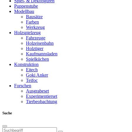
Spiel- & Dekofiguren
Puppenstube
Modellbau
Bausätze
Farben
Werkzeug
Holzspielzeug
Fahrzeuge
Holzeisenbahn
Holztiger
Kaufmannsladen
Spielküchen
Konstruktion
Eitech
Goki Anker
Teifoc
Forschen
Ausgrabeset
Experimentierset
Tierbeobachtung
Suche