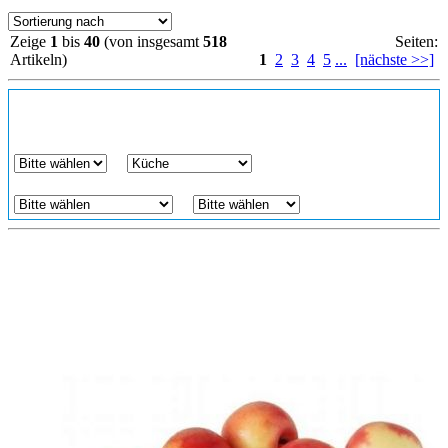
Zeige
1
bis
40
(von insgesamt
518
Seiten:
Artikeln)
1
2
3
4
5
...
[nächste >>]
Puppenstube
Marke
Zimmer
Produktart
Material